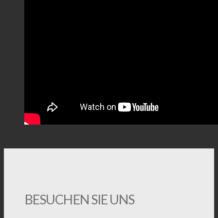
BESUCHEN SIE UNS